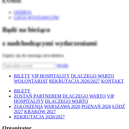
ŁÓDŹ
OFERTA
LISTA WYSTAWCÓW
Bądź na bieżąco
z nadchodzącymi wydarzeniami
Zapisz się do naszego newslettera
Wyślij
BILETY
VIP HOSPITALITY
DLACZEGO WARTO
WOLONTARIAT
REKRUTACJA 2026/2027
KONTAKT
BILETY
ZOSTAŃ PARTNEREM
DLACZEGO WARTO
VIP
HOSPITALITY
DLACZEGO WARTO
ZGŁOSZENIA
WARSZAWA 2026
POZNAŃ 2026
ŁÓDŹ
2027
KRAKÓW 2027
REKRUTACJA 2026/2027
Organizator